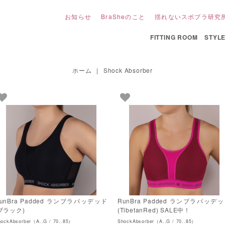
お知らせ
BraSheのこと
揺れないスポブラ研究
FITTING ROOM
STYL
ホーム
|
Shock Absorber
unBra Padded ランブラパッデッド
RunBra Padded ランブラパッデ
ブラック)
(TibetanRed) SALE中！
hockAbsorber（A..G / 70..85）
ShockAbsorber（A..G / 70..85）