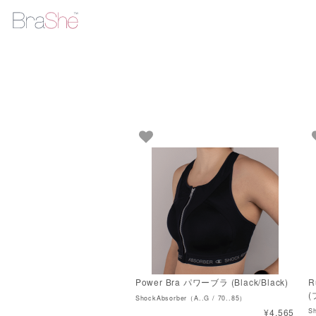
Power Bra パワーブラ (Black/Black)
R
(
ShockAbsorber（A..G / 70..85）
¥4,565
S