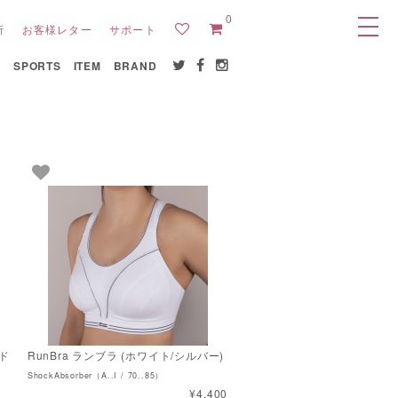
0
所
お客様レター
サポート
E
SPORTS
ITEM
BRAND
ッド
RunBra ランブラ (ホワイト/シルバー)
ShockAbsorber（A..I / 70..85）
¥4,400