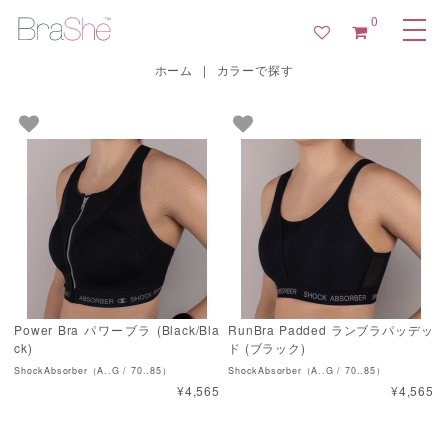
0
ホーム
|
カラーで探す
Power Bra パワーブラ (Black/Bla
RunBra Padded ランブラパッデッ
ck)
ド (ブラック)
ShockAbsorber（A..G / 70..85）
ShockAbsorber（A..G / 70..85）
¥4,565
¥4,565