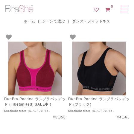
0
ホーム
|
シーンで選ぶ
|
ダンス・フィットネス
RunBra Padded ランブラパッデッ
RunBra Padded ランブラパッデッ
ド (TibetanRed) SALE中！
ド (ブラック)
ShockAbsorber（A..G / 70..85）
ShockAbsorber（A..G / 70..85）
¥3,850
¥4,565