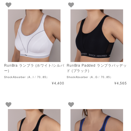
RunBra ランブラ (ホワイト/シルバ
RunBra Padded ランブラパッデッ
ー)
ド (ブラック)
ShockAbsorber（A..I / 70..85）
ShockAbsorber（A..G / 70..85）
¥4,400
¥4,565