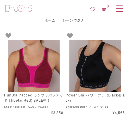
0
ホーム
|
シーンで選ぶ
RunBra Padded ランブラパッデッ
Power Bra パワーブラ (Black/Bla
ド (TibetanRed) SALE中！
ck)
ShockAbsorber（A..G / 70..85）
ShockAbsorber（A..G / 70..85）
¥3,850
¥4,565