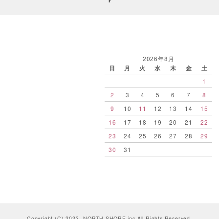
2026年8月
日
月
火
水
木
金
土
1
2
3
4
5
6
7
8
9
10
11
12
13
14
15
16
17
18
19
20
21
22
23
24
25
26
27
28
29
30
31
Copyright (C) 2023 -NORTH SHORE.inc All Rights Reserved.