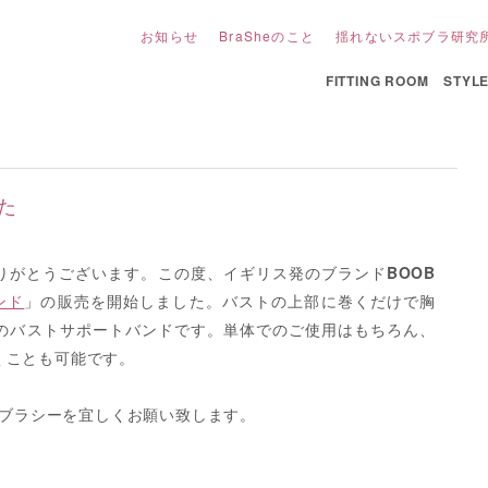
お知らせ
BraSheのこと
揺れないスポブラ研究
FITTING ROOM
STYL
た
りがとうございます。この度、イギリス発のブランド
BOOB
ンド
」の販売を開始しました。バストの上部に巻くだけで胸
のバストサポートバンドです。単体でのご使用はもちろん、
くことも可能です。
heブラシーを宜しくお願い致します。