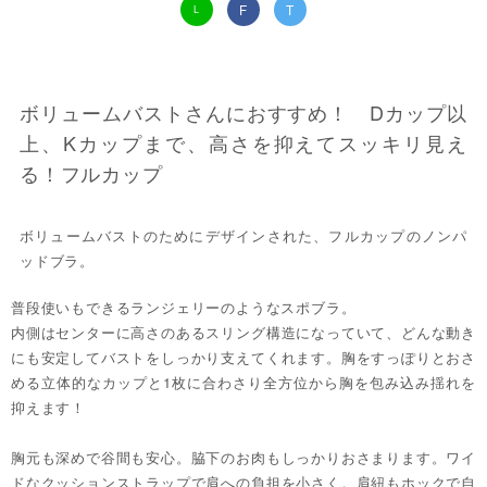
F
T
L
ボリュームバストさんにおすすめ！ Dカップ以
上、Kカップまで、高さを抑えてスッキリ見え
る！フルカップ
ボリュームバストのためにデザインされた、フルカップのノンパ
ッドブラ。
普段使いもできるランジェリーのようなスポブラ。
内側はセンターに高さのあるスリング構造になっていて、どんな動き
にも安定してバストをしっかり支えてくれます。胸をすっぽりとおさ
める立体的なカップと1枚に合わさり全方位から胸を包み込み揺れを
抑えます！
胸元も深めで谷間も安心。脇下のお肉もしっかりおさまります。ワイ
ドなクッションストラップで肩への負担を小さく。肩紐もホックで自