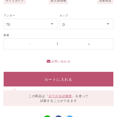
サイズガイド
再入荷情報
在庫状況
◯：在庫あり △：残りわずか ×：品切れ
アンダー
カップ
70Ｄ
ｘ
75Ｄ
ｘ
80Ｄ
ｘ
85Ｄ
ｘ
90Ｄ
ｘ
70Ｅ
ｘ
75Ｅ
ｘ
80Ｅ
ｘ
85Ｅ
ｘ
90Ｅ
ｘ
70Ｆ
ｘ
75Ｆ
ｘ
80Ｆ
ｘ
85Ｆ
ｘ
90Ｆ
ｘ
数量
70Ｇ
ｘ
75Ｇ
ｘ
80Ｇ
ｘ
85Ｇ
ｘ
90Ｇ
ｘ
70Ｈ
ｘ
75Ｈ
ｘ
80Ｈ
ｘ
85Ｈ
ｘ
90Ｈ
ｘ
-
+
70Ｉ
○
75Ｉ
ｘ
80Ｉ
ｘ
85Ｉ
ｘ
90Ｉ
ｘ
70Ｊ
ｘ
75Ｊ
ｘ
80Ｊ
ｘ
85Ｊ
ｘ
90Ｊ
ｘ
お問い合わせ
70Ｋ
ｘ
75Ｋ
ｘ
80Ｋ
ｘ
85Ｋ
ｘ
90Ｋ
ｘ
* 取扱サイズは、サイズガイドをご確認ください
カートに入れる
この商品は「
おてがる試着便
」を使って
試着することができます