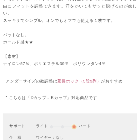
由にフィットを調整できます。汗をかいてもサッと脱げるのが嬉し
い。
スッキリでシンプル。オンでもオフでも使える１枚です。
パットなし。
ホールド感★★
【素材】
ナイロン57％、ポリエステル39％、ポリウレタン4％
アンダーサイズの微調整は
延長ホック（3段3列）
がおすすめ
* こちらは「Dカップ...Kカップ」対応商品です
サポート
ライト
ハード
仕 様
ワイヤー：なし