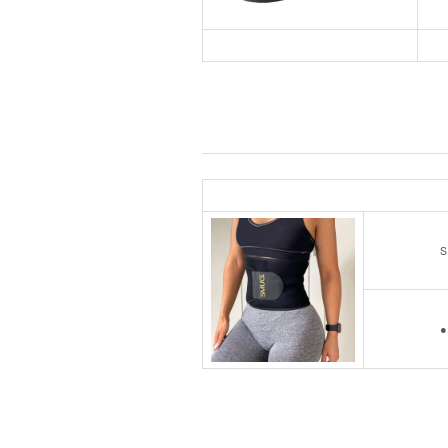
●
S
●