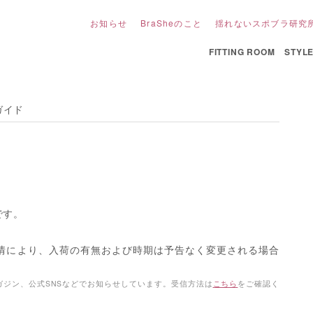
お知らせ
BraSheのこと
揺れないスポブラ研究
FITTING ROOM
STYL
ガイド
です。
情により、入荷の有無および時期は予告なく変更される場合
ジン、公式SNSなどでお知らせしています。受信方法は
こちら
をご確認く