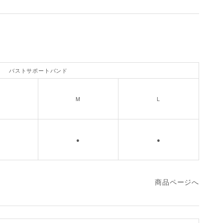
バストサポートバンド
M
L
●
●
商品ページへ